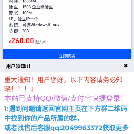
内 存：16384M
硬 盘：150G 企业级硬盘
带 宽：100M
I P：独立IP一个
系 统：可选Windows/Linux
防 御：20G
260.00
¥
起/ 月
立即购买
✖
用户须知!!！
美国精品云服务器-H型
重大通知！用户您好，以下内容请务必知
↓
晓！！！
处理器：32 核心 Xeon CPU
本站已支持QQ/微信/支付宝快捷登录！
内 存：32768M
硬 盘：200G 企业级硬盘
1:遇到问题请返回官网主页在下方群二维码
带 宽：100M
I P：独立IP一个
中找到你的产品所属的群，
系 统：可选Windows/Linux
或者找售后客服qq:2049963372获取更多
防 御：20G