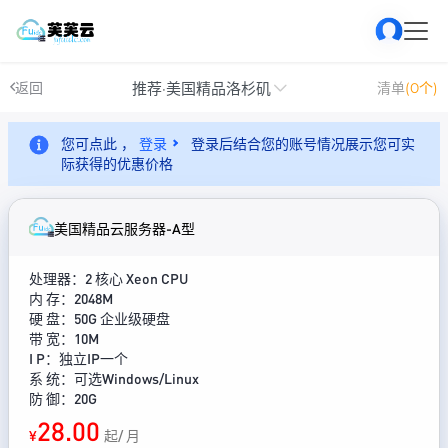
推荐·美国精品洛杉矶
返回
清单
(0个)
您可点此 ，
登录
登录后结合您的账号情况展示您可实
际获得的优惠价格
美国精品云服务器-A型
处理器：2 核心 Xeon CPU
内 存：2048M
硬 盘：50G 企业级硬盘
带 宽：10M
I P：独立IP一个
系 统：可选Windows/Linux
防 御：20G
28.00
¥
起/ 月