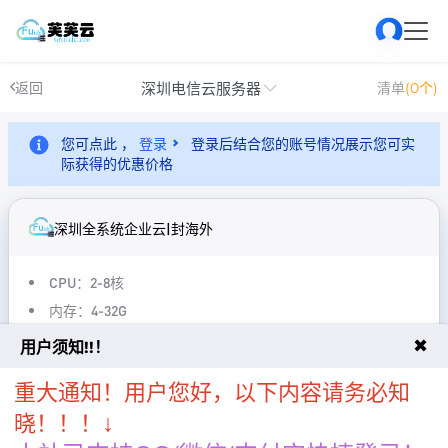
深圳电信云服务器
返回
清单
(0个)
您可点此 ，
登录
登录后结合您的账号情况展示您可实
际获得的优惠价格
深圳全系统企业云|封海外
CPU：2-8核
内存：4-32G
带宽：5-10Mbps
✖
用户须知!!！
线路:广东深圳电信
重大通知！用户您好，以下内容请务必知
防御:5Gbps
↓
晓！！！
支持Win、Linux全系统