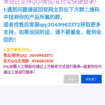
本站已支持QQ/微信/支付宝快捷登录！
需遵守中国内地相关法律，备案域名自动白名单
48.96
1:遇到问题请返回官网主页在下方群二维码
¥
起/ 月
中找到你的产品所属的群，
立即购买
或者找售后客服qq:2049963372获取更多
支持，如果没回的话，请不要着急，看到会
回的！
机房禁止用于以下业务及服务：无支付牌照的第三方及第
四方支付，易支付，发卡，卡盟，影视，代刷，代挂，刷
2:官方联系方式:↓
信誉，买号，卖号，商城，钓鱼网
售后/财务QQ: 2049963372
站，虚拟充值，外挂辅助相关网，CC网页端，DDOS网
页端，短信轰炸，赌博网站，云免网，诈骗网，赌博网，
官方QQ交流群: 978682309
色情网，小说网，等等相关违法违规
PS:如需人工帮助可通过上方联系方式进行联系↑或者你也可
站点。禁止搭建VPN服务、禁止搭建DNS服务、禁止搭建
通过工单进行联系！
NTP服务 以上业务及服务一经发现，立即永久关闭。
关闭
我知道了