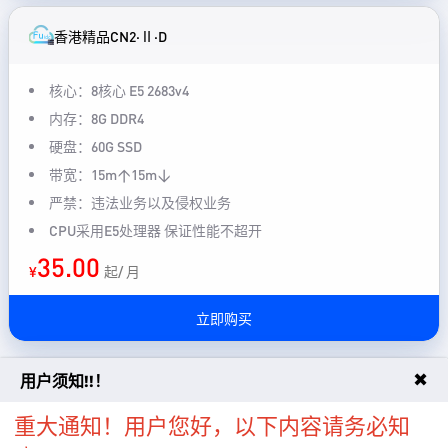
香港精品CN2·Ⅱ·D
核心：8核心 E5 2683v4
内存：8G DDR4
硬盘：60G SSD
带宽：15m↑15m↓
严禁：违法业务以及侵权业务
CPU采用E5处理器 保证性能不超开
35.00
¥
起/ 月
立即购买
✖
用户须知!!！
香港精品CN2·Ⅱ·F
重大通知！用户您好，以下内容请务必知
核心：16核心 E5 2683v4