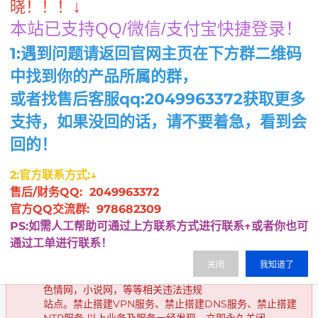
↓
晓！！！
内存：16G DDR4
本站已支持QQ/微信/支付宝快捷登录！
硬盘：80G SSD
1:遇到问题请返回官网主页在下方群二维码
带宽：20m↑20m↓
中找到你的产品所属的群，
严禁：违法业务以及侵权业务
CPU采用E5处理器 保证性能不超开
或者找售后客服qq:2049963372获取更多
98.00
支持，如果没回的话，请不要着急，看到会
¥
起/ 月
回的！
立即购买
2:官方联系方式:↓
售后/财务QQ: 2049963372
官方QQ交流群: 978682309
机房禁止用于以下业务及服务：无支付牌照的第三方及第
PS:如需人工帮助可通过上方联系方式进行联系↑或者你也可
四方支付，易支付，发卡，卡盟，影视，代刷，代挂，刷
通过工单进行联系！
信誉，买号，卖号，商城，钓鱼网
站，虚拟充值，外挂辅助相关网，CC网页端，DDOS网
关闭
我知道了
页端，短信轰炸，赌博网站，云免网，诈骗网，赌博网，
色情网，小说网，等等相关违法违规
站点。禁止搭建VPN服务、禁止搭建DNS服务、禁止搭建