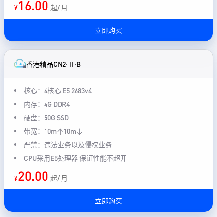
16.00
¥
起/ 月
立即购买
香港精品CN2·Ⅱ·B
核心：4核心 E5 2683v4
内存：4G DDR4
硬盘：50G SSD
带宽：10m↑10m↓
严禁：违法业务以及侵权业务
CPU采用E5处理器 保证性能不超开
20.00
¥
起/ 月
立即购买