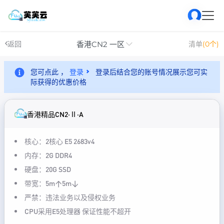
香港CN2 一区
返回
清单
(0个)
您可点此 ，
登录
登录后结合您的账号情况展示您可实
际获得的优惠价格
香港精品CN2·Ⅱ·A
核心：2核心 E5 2683v4
内存：2G DDR4
硬盘：20G SSD
带宽：5m↑5m↓
严禁：违法业务以及侵权业务
CPU采用E5处理器 保证性能不超开