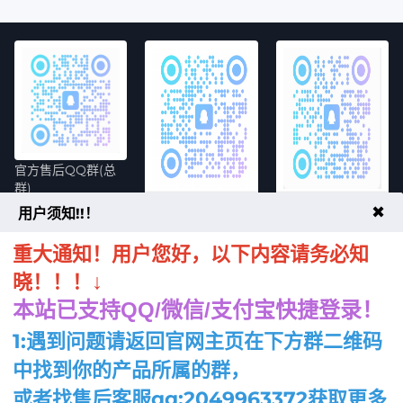
官方售后QQ群(总
群)
官方售后客服QQ
魔方极验验证码插
✖
用户须知!!！
件交流群
重大通知！用户您好，以下内容请务必知
↓
晓！！！
本站已支持QQ/微信/支付宝快捷登录！
1:遇到问题请返回官网主页在下方群二维码
网页端SSH管理系
统(专业版)售后群
中找到你的产品所属的群，
魔方财务主题模板
魔方财务交易市场
或者找售后客服qq:2049963372获取更多
售后群
插件群