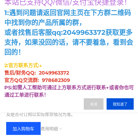
本站已支持QQ/微信/支付宝快捷登录！
1:遇到问题请返回官网主页在下方群二维码
中找到你的产品所属的群，
或者找售后客服qq:2049963372获取更多
支持，如果没回的话，请不要着急，看到会
回的！
2:官方联系方式:↓
售后/财务QQ: 2049963372
官方QQ交流群: 978682309
PS:如需人工帮助可通过上方联系方式进行联系↑或者你也可
0.00
通过工单进行联系！
费用合计：
(无折扣)
关闭
我知道了
注：以上是参考价格，具体扣费请以实际下单结果为准，具体资源
及是否可订购以实际库存情况为准。
加入购物车
费用明细