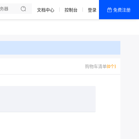
我们
文档中心
控制台
登录
免费注册
全部产品
新闻资讯
帮助文档
热销推荐
自营正价云挂机宝1区
购物车清单
(0个)
香港CTG8区(仅Linux)
自营亚太Pro精品CDN
日本8区BGP云服务器
香港CTG 22区-Linux专区
西安宿主机