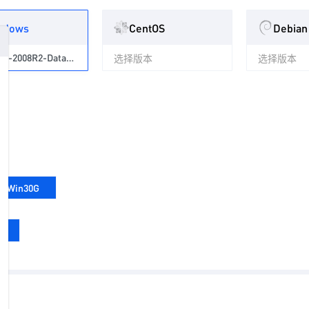
ndows
CentOS
Debian
Windows-2008R2-Datacenter-cn
选择版本
选择版本
G,Win30G
s