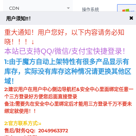
CDN
操作系统
Wi
✖
用户须知!!！
魔方财务定制插件
重大通知！用户您好，以下内容请务必知
周边产品
↓
晓！！！
陕西宿主机
CPU
2核
本站已支持QQ/微信/支付宝快捷登录！
NAT挂机宝机器（不是自营）
1:由于魔方自动上架特性有很多产品显示有
内存
4G
库存，实际没有库存这种情况请更换其他区
浙江/宿迁云电脑
NEW
域！
系统盘
KVM-无售后
Lin30
2:建议用户在用户中心侧边导航栏&安全中心里面绑定任意一
个三方登录好方便您后面直接登录
带宽
5Mbp
备注:需要先在安全中心里绑定后才能用三方登录千万不要未
绑定就使用！！
数据盘
2:官方联系方式:↓
0GB
售后/财务QQ: 2049963372