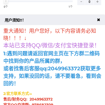
-
+
0个
1个
管理服务/技术支持
✖
用户须知!!！
自我管理
基础管理
高级管理
重大通知！用户您好，以下内容请务必知
↓
晓！！！
本站已支持QQ/微信/支付宝快捷登录！
主机密码
1:遇到问题请返回官网主页在下方群二维码
随机生成
中找到你的产品所属的群，
或者找售后客服qq:2049963372获取更多
周期
8.3折
8.3折
支持，如果没回的话，请不要着急，看到会
月
季
半年
年
两年
8.3折
8.3折
8.3折
8.3折
8.3折
回的！
三年
四年
五年
六年
七年
8.3折
8.3折
8.3折
八年
九年
十年
2:官方联系方式:↓
售后/财务QQ: 2049963372
官方QQ交流群: 978682309