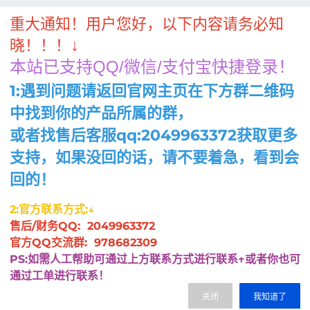
自我管理
基础管理
高级管理
重大通知！用户您好，以下内容请务必知
↓
晓！！！
本站已支持QQ/微信/支付宝快捷登录！
主机密码
1:遇到问题请返回官网主页在下方群二维码
随机生成
中找到你的产品所属的群，
或者找售后客服qq:2049963372获取更多
周期
8.3折
8.3折
支持，如果没回的话，请不要着急，看到会
月
季
半年
年
两年
8.3折
8.3折
8.3折
8.3折
8.3折
回的！
三年
四年
五年
六年
七年
8.3折
8.3折
8.3折
八年
九年
十年
2:官方联系方式:↓
售后/财务QQ: 2049963372
官方QQ交流群: 978682309
PS:如需人工帮助可通过上方联系方式进行联系↑或者你也可
26.00
通过工单进行联系！
费用合计：
¥
(无折扣)
关闭
我知道了
注：以上是参考价格，具体扣费请以实际下单结果为准，具体资源